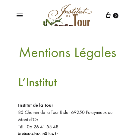
0
Institut
Institut
de
de
la
Beauté
Mentions Légales
Tour
à
Poleymieux
au
Mont
L’Institut
d'Or
Institut de la Tour
85 Chemin de la Tour Risler 69250 Poleymieux au
Mont d’Or
Tél : 06 26 41 55 48
institutdelatour@live.fr