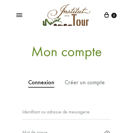
0
Institut
Institut
de
de
la
Beauté
Mon compte
Tour
à
Poleymieux
au
Mont
d'Or
Connexion
Créer un compte
Identifiant ou adresse de messagerie
Adress
Mot de passe
Mot de