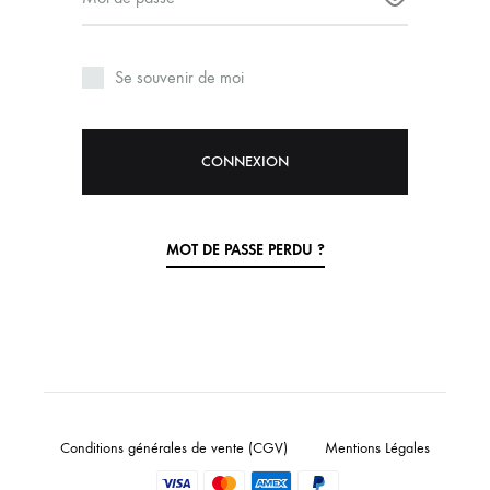
Vos don
vous ac
Se souvenir de moi
site we
d’autre
confide
CONNEXION
MOT DE PASSE PERDU ?
Conditions générales de vente (CGV)
Mentions Légales