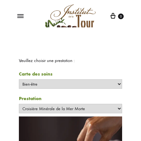
0
Institut
Institut
de
de
la
Beauté
Tour
à
Veuillez choisir une prestation :
Poleymieux
au
Carte des soins
Mont
d'Or
Prestation