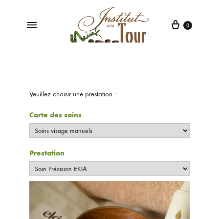
0
Institut
Institut
de
de
la
Beauté
Tour
à
Veuillez choisir une prestation :
Poleymieux
au
Carte des soins
Mont
d'Or
Prestation